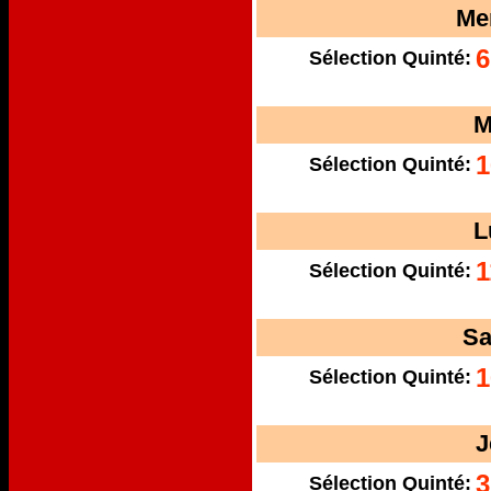
Me
6
Sélection Quinté:
M
1
Sélection Quinté:
L
1
Sélection Quinté:
Sa
1
Sélection Quinté:
J
3
Sélection Quinté: