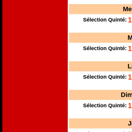
Me
1
Sélection Quinté:
M
1
Sélection Quinté:
L
1
Sélection Quinté:
Dim
1
Sélection Quinté:
J