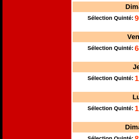
Dim
9
Sélection Quinté:
Ven
6
Sélection Quinté:
J
1
Sélection Quinté:
L
1
Sélection Quinté:
Dim
8
Sélection Quinté: