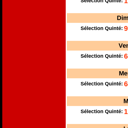
1
Sélection Quinté:
Dim
9
Sélection Quinté:
Ve
6
Sélection Quinté:
Me
6
Sélection Quinté:
M
1
Sélection Quinté: