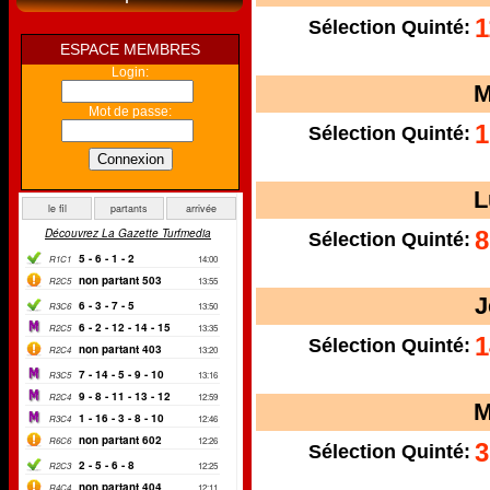
1
Sélection Quinté:
ESPACE MEMBRES
Login:
M
Mot de passe:
1
Sélection Quinté:
Connexion
L
8
Sélection Quinté:
J
1
Sélection Quinté:
M
3
Sélection Quinté: