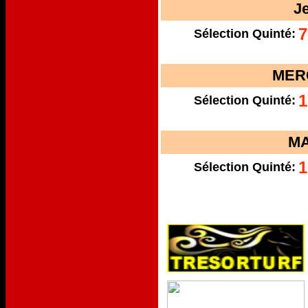
J
7
Sélection Quinté:
MERC
1
Sélection Quinté:
MA
1
Sélection Quinté: