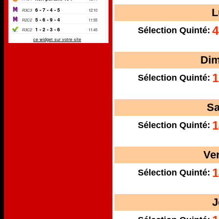
L
4
Sélection Quinté:
Dim
1
Sélection Quinté:
Sa
1
Sélection Quinté:
Ve
1
Sélection Quinté:
J