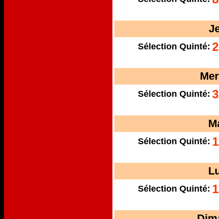
J
2
Sélection Quinté:
Mer
3
Sélection Quinté:
M
1
Sélection Quinté:
L
1
Sélection Quinté:
Dim