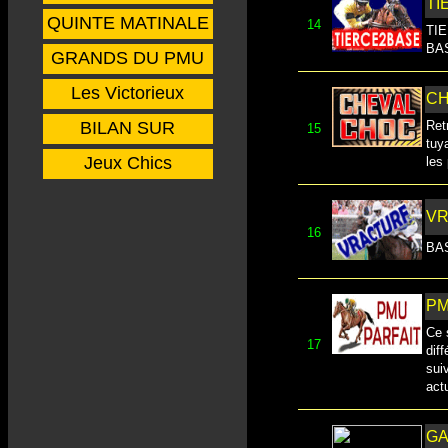
TI
QUINTE MATINALE
14
TI
BA
GRANDS DU PMU
Les Victorieux
CH
BILAN SUR
Ret
15
tuy
Jeux Chics
les
V
16
BA
PM
Ce 
17
dif
sui
actu
GA