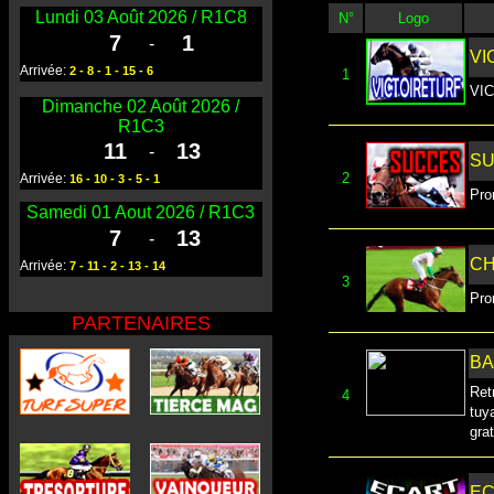
Lundi 03 Août 2026 / R1C8
N°
Logo
7
1
-
VI
Arrivée:
2 - 8 - 1 - 15 - 6
1
VIC
Dimanche 02 Août 2026 /
R1C3
11
13
-
S
2
Arrivée:
16 - 10 - 3 - 5 - 1
Pro
Samedi 01 Aout 2026 / R1C3
7
13
-
CH
Arrivée:
7 - 11 - 2 - 13 - 14
3
Pro
PARTENAIRES
BA
Ret
4
tuy
gra
EC