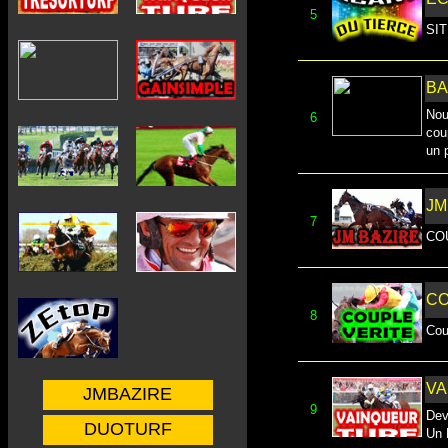
5
SI
BA
Nou
6
cou
un 
JM
7
CO
CO
8
Cou
VA
JMBAZIRE
9
Dev
DUOTURF
Un 