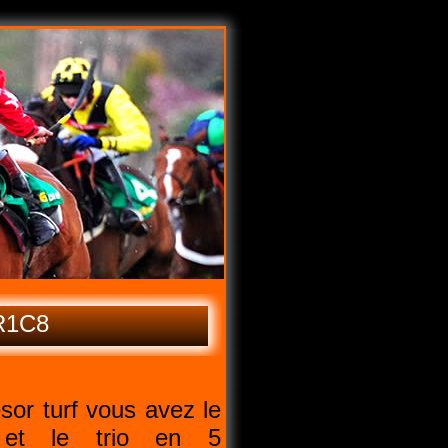
 R1C8
sor turf vous avez le
 et le trio en 5